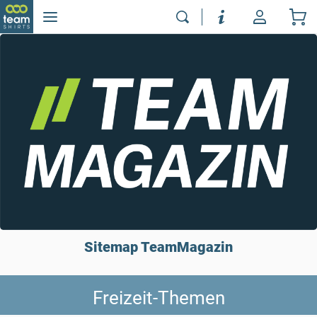
Sitemap TeamMagazin
Freizeit-Themen