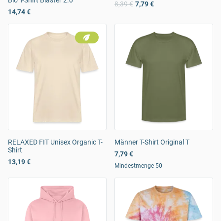
Bio T-Shirt Blaster 2.0
8,39 €
7,79 €
14,74 €
RELAXED FIT Unisex Organic T-
Männer T-Shirt Original T
Shirt
7,79 €
13,19 €
Mindestmenge 50