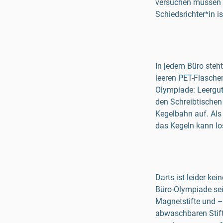
versuchen müssen d
Schiedsrichter*in ist
In jedem Büro steh
leeren PET-Flaschen
Olympiade: Leergut
den Schreibtischen 
Kegelbahn auf. Als 
das Kegeln kann l
Darts ist leider ke
Büro-Olympiade sein
Magnetstifte und –
abwaschbaren Stifte