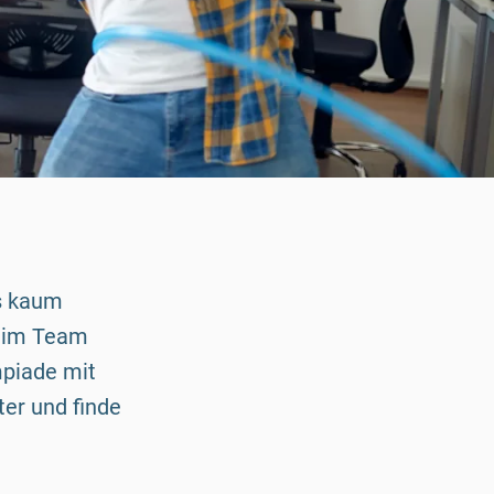
es kaum
d im Team
mpiade mit
ter und finde