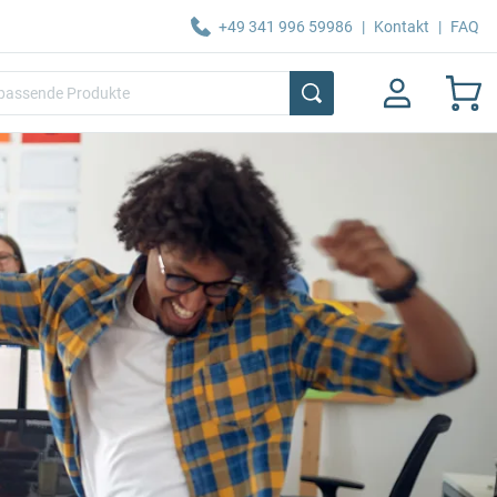
+49 341 996 59986
|
Kontakt
|
FAQ