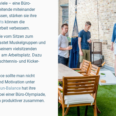
ele – eine Büro-
eitende miteinander
en, stärken sie ihre
ts
können die
eit verbessern.
nde vom Sitzen zum
tlastet Muskelgruppen und
seinem vielsitzenden
 am Arbeitsplatz. Dazu
chtennis- und Kicker-
ce sollte man nicht
nd Motivation unter
un-Balance
hat ihre
bei einer Büro-Olympiade,
ich produktiver zusammen.