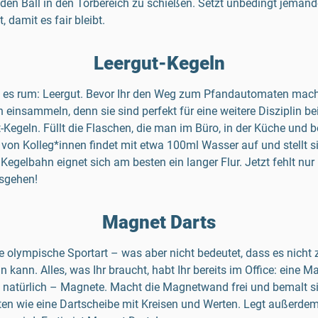
en Ball in den Torbereich zu schießen. Setzt unbedingt jemande
, damit es fair bleibt.
Leergut-Kegeln
t es rum: Leergut. Bevor Ihr den Weg zum Pfandautomaten macht,
 einsammeln, denn sie sind perfekt für eine weitere Disziplin bei
-Kegeln. Füllt die Flaschen, die man im Büro, in der Küche und 
von Kolleg*innen findet mit etwa 100ml Wasser auf und stellt si
Kegelbahn eignet sich am besten ein langer Flur. Jetzt fehlt nur
osgehen!
Magnet Darts
ine olympische Sportart – was aber nicht bedeutet, dass es nicht z
 kann. Alles, was Ihr braucht, habt Ihr bereits im Office: eine 
 natürlich – Magnete. Macht die Magnetwand frei und bemalt si
n wie eine Dartscheibe mit Kreisen und Werten. Legt außerdem e