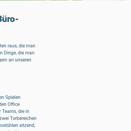
Büro-
äten raus, die man
en Dinge, die man
gern an unseren
en Spielen
den Office
r Teams, die in
 zwei Torbereichen
ostühlen sitzend,