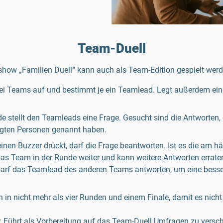
Team-Duell
show „Familien Duell“ kann auch als Team-Edition gespielt werd
wei Teams auf und bestimmt je ein Teamlead. Legt außerdem ei
e stellt den Teamleads eine Frage. Gesucht sind die Antworten, 
agten Personen genannt haben.
einen Buzzer drückt, darf die Frage beantworten. Ist es die am h
 das Team in der Runde weiter und kann weitere Antworten erraten
darf das Teamlead des anderen Teams antworten, um eine besse
 in nicht mehr als vier Runden und einem Finale, damit es nicht 
: Führt als Vorbereitung auf das Team-Duell Umfragen zu vers