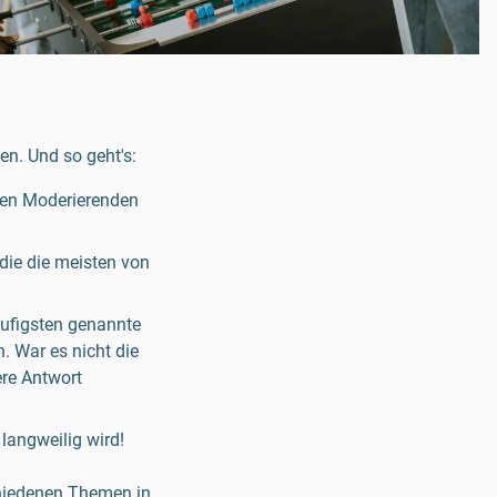
en. Und so geht's:
nen Moderierenden
die die meisten von
äufigsten genannte
. War es nicht die
re Antwort
langweilig wird!
chiedenen Themen in