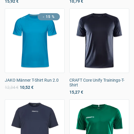
15,92 €
10,79 €
- 15 %
JAKO Männer T-Shirt Run 2.0
CRAFT Core Unify Trainings-T-
Shirt
12,34 €
10,52 €
15,27 €