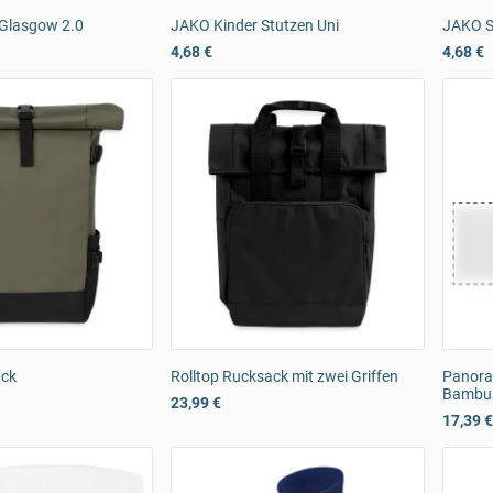
Glasgow 2.0
JAKO Kinder Stutzen Uni
JAKO S
4,68 €
4,68 €
ack
Rolltop Rucksack mit zwei Griffen
Panora
Bambus
23,99 €
17,39 €