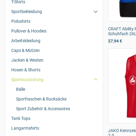
T-Shirts
Sportbekleidung
Poloshirts
CRAFT Ability 
Pullover & Hoodies
Schuhfach 26
Arbeitskleidung
27,94 €
Caps & Mützen
Jacken & Westen
Hosen & Shorts
Sportausrüstung
Bälle
Sporttaschen & Rucksäcke
Sport Zubehör & Accessoires
Tank Tops
Langarmshirts
JAKO Kennzei
2.0