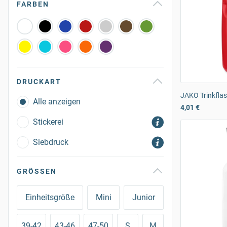
FARBEN
DRUCKART
JAKO Trinkfla
Alle anzeigen
4,01 €
Stickerei
Siebdruck
GRÖSSEN
Einheitsgröße
Mini
Junior
39-42
43-46
47-50
S
M