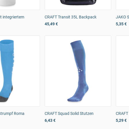
t integriertem
CRAFT Transit 35L Backpack
JAKO S
45,49 €
5,35 €
strumpf Roma
CRAFT Squad Solid Stutzen
CRAFT 
6,43 €
5,29 €