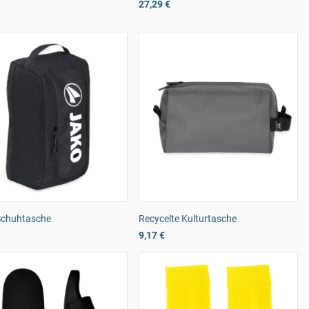
27,29 €
chuhtasche
Recycelte Kulturtasche
9,17 €