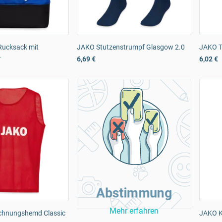
Rucksack mit
JAKO Stutzenstrumpf Glasgow 2.0
JAKO T
L
6,69 €
6,02 €
Abstimmung
Mehr erfahren
chnungshemd Classic
JAKO K