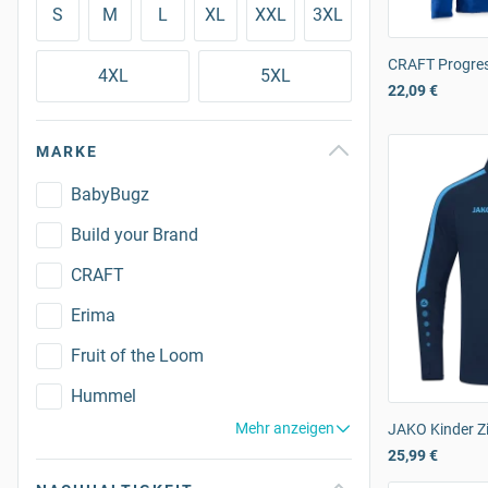
S
M
L
XL
XXL
3XL
CRAFT Progres
4XL
5XL
22,09 €
MARKE
BabyBugz
Build your Brand
CRAFT
Erima
Fruit of the Loom
Hummel
Mehr anzeigen
JAKO Kinder Z
25,99 €