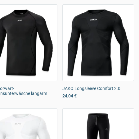
orwart-
JAKO Longsleeve Comfort 2.0
onsunterwäsche langarm
24,04 €