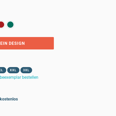
EIN DESIGN
XL
XXL
3XL
beexemplar bestellen
kostenlos