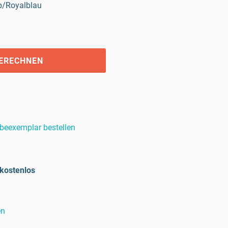
b/Royalblau
BERECHNEN
beexemplar bestellen
kostenlos
en