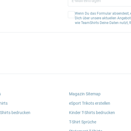
Wenn Du das Formular absendest, er
Dich über unsere aktuellen Angebote
wie TeamShirts Deine Daten nutzt, f
s
Magazin Sitemap
irts
eSport Trikots erstellen
 Shirts bedrucken
Kinder T-Shirts bedrucken
T-Shirt Sprüche