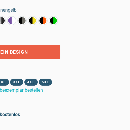
onengelb
EIN DESIGN
XXL
3XL
4XL
5XL
beexemplar bestellen
kostenlos