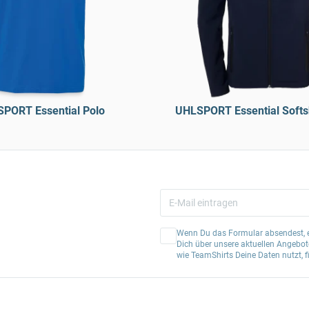
PORT Essential Polo
UHLSPORT Essential Softs
Wenn Du das Formular absendest, er
Dich über unsere aktuellen Angebote
wie TeamShirts Deine Daten nutzt, f