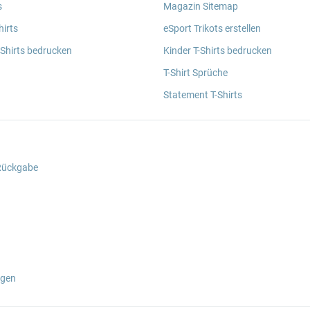
s
Magazin Sitemap
irts
eSport Trikots erstellen
 Shirts bedrucken
Kinder T-Shirts bedrucken
T-Shirt Sprüche
Statement T-Shirts
 Rückgabe
ngen