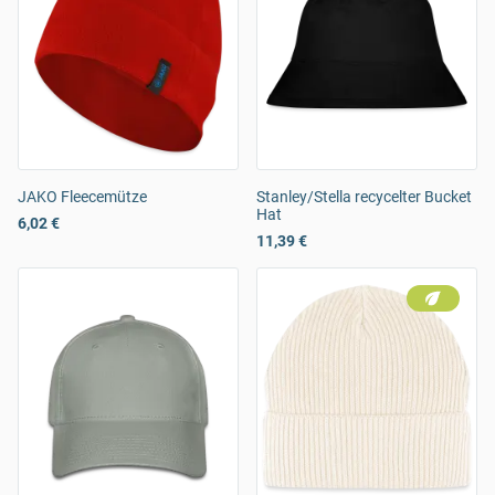
JAKO Fleecemütze
Stanley/Stella recycelter Bucket
Hat
6,02 €
11,39 €