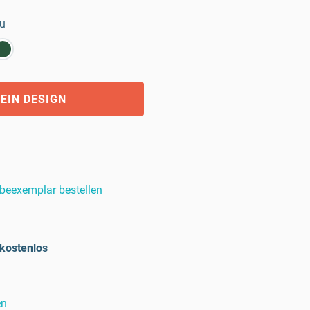
au
EIN DESIGN
beexemplar bestellen
kostenlos
en