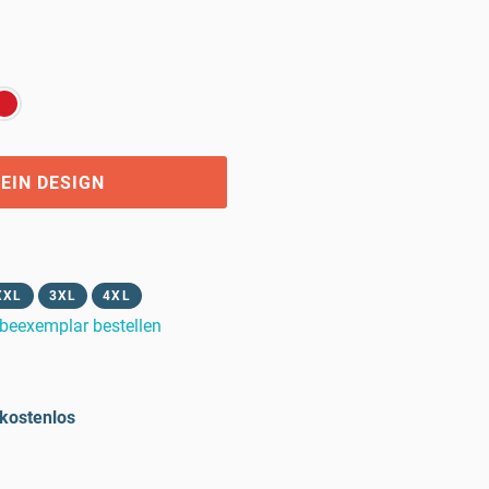
EIN DESIGN
XXL
3XL
4XL
beexemplar bestellen
kostenlos