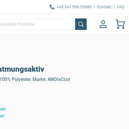
+49 341 996 59986
|
Kontakt
|
FAQ
atmungsaktiv
 100% Polyester. Marke: AWDisCool
sen
er