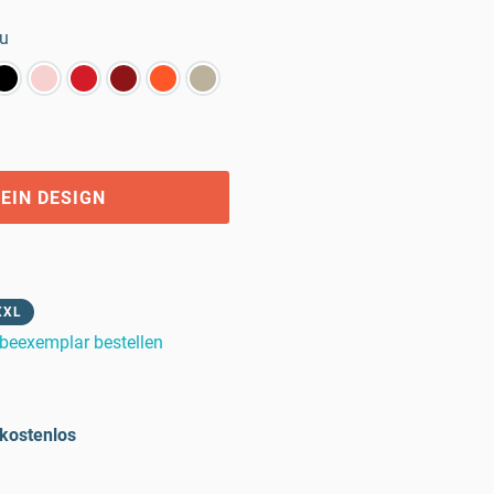
au
EIN DESIGN
XXL
beexemplar bestellen
kostenlos