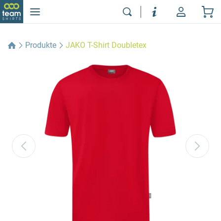
Produkte
JAKO T-Shirt Doubletex