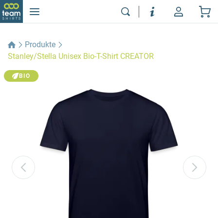
Produkte
Stanley/Stella Unisex Bio-T-Shirt CREATOR
BIO