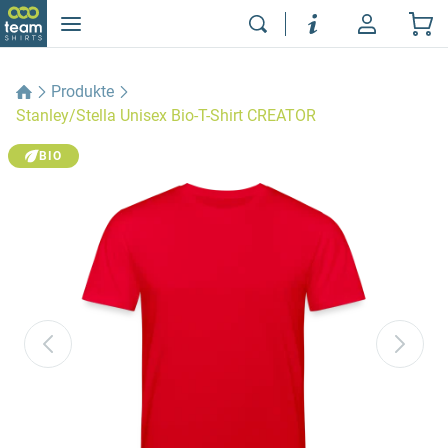
Produkte
Stanley/Stella Unisex Bio-T-Shirt CREATOR
BIO