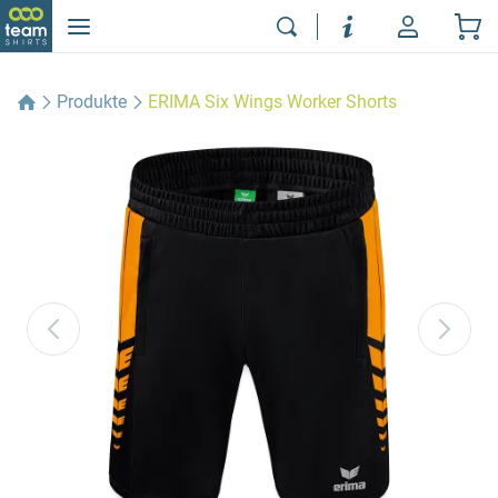
Produkte
ERIMA Six Wings Worker Shorts