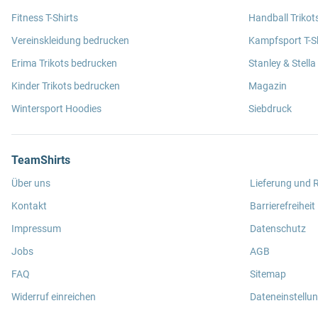
Fitness T-Shirts
Handball Trikot
Vereinskleidung bedrucken
Kampfsport T-Sh
Erima Trikots bedrucken
Stanley & Stella
Kinder Trikots bedrucken
Magazin
Wintersport Hoodies
Siebdruck
TeamShirts
Über uns
Lieferung und
Kontakt
Barrierefreiheit
Impressum
Datenschutz
Jobs
AGB
FAQ
Sitemap
Widerruf einreichen
Dateneinstellu