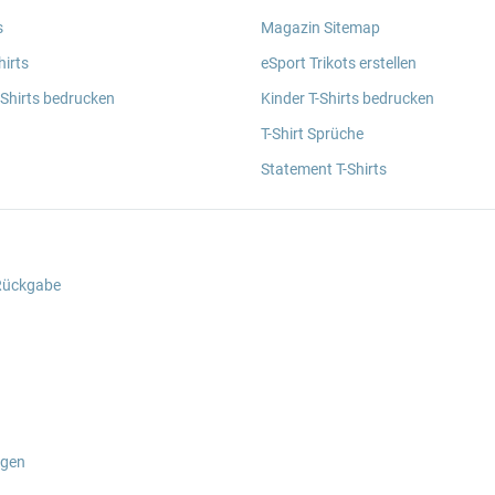
s
Magazin Sitemap
irts
eSport Trikots erstellen
 Shirts bedrucken
Kinder T-Shirts bedrucken
T-Shirt Sprüche
Statement T-Shirts
 Rückgabe
ngen