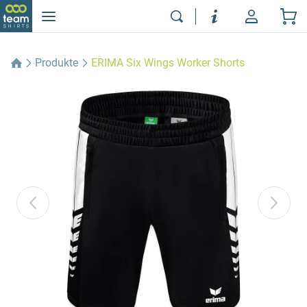
Produkte
ERIMA Six Wings Worker Shorts