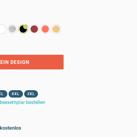
EIN DESIGN
XL
XXL
3XL
beexemplar bestellen
kostenlos