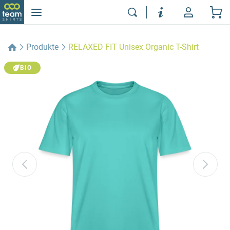
Produkte
RELAXED FIT Unisex Organic T-Shirt
BIO