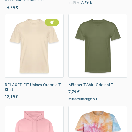
Bio T-Shirt Blaster 2.0
8,39 €
7,79 €
14,74 €
RELAXED FIT Unisex Organic T-
Männer T-Shirt Original T
Shirt
7,79 €
13,19 €
Mindestmenge 50