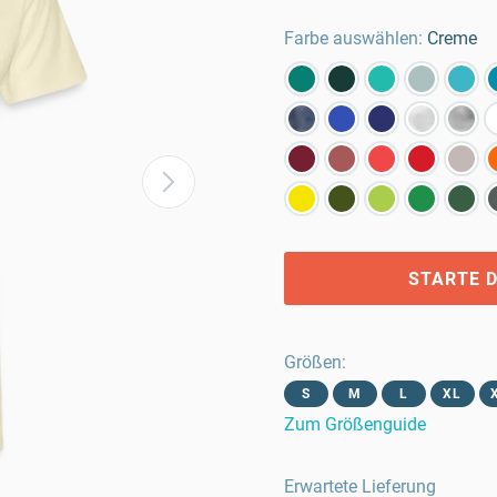
Farbe auswählen:
Creme
STARTE D
Größen
:
S
M
L
XL
Zum Größenguide
Erwartete Lieferung