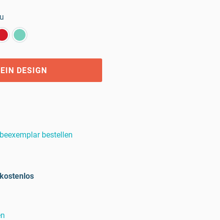
au
EIN DESIGN
beexemplar bestellen
kostenlos
en