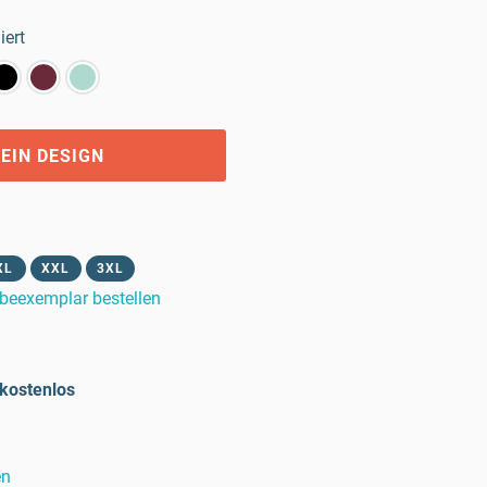
iert
EIN DESIGN
XL
XXL
3XL
beexemplar bestellen
kostenlos
en