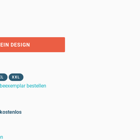
EIN DESIGN
XL
XXL
beexemplar bestellen
kostenlos
en