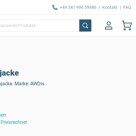
+49 341 996 59986
|
Kontakt
|
FAQ
jacke
njacke. Marke: AWDis
sen
Preisrechner