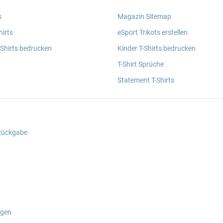
s
Magazin Sitemap
irts
eSport Trikots erstellen
 Shirts bedrucken
Kinder T-Shirts bedrucken
T-Shirt Sprüche
Statement T-Shirts
 Rückgabe
ngen