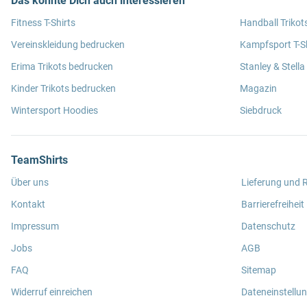
Das könnte Dich auch interessieren
Fitness T-Shirts
Handball Trikot
Vereinskleidung bedrucken
Kampfsport T-Sh
Erima Trikots bedrucken
Stanley & Stella
Kinder Trikots bedrucken
Magazin
Wintersport Hoodies
Siebdruck
TeamShirts
Über uns
Lieferung und
Kontakt
Barrierefreiheit
Impressum
Datenschutz
Jobs
AGB
FAQ
Sitemap
Widerruf einreichen
Dateneinstellu