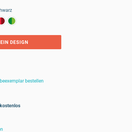
hwarz
EIN DESIGN
beexemplar bestellen
kostenlos
en