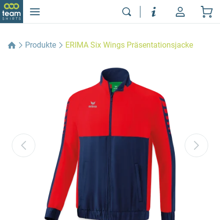
Produkte
ERIMA Six Wings Präsentationsjacke