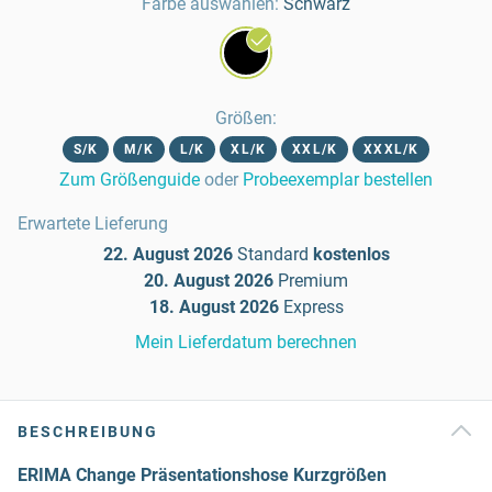
Farbe auswählen:
Schwarz
Größen
:
S/K
M/K
L/K
XL/K
XXL/K
XXXL/K
Zum Größenguide
oder
Probeexemplar bestellen
Erwartete Lieferung
22. August 2026
Standard
kostenlos
20. August 2026
Premium
18. August 2026
Express
Mein Lieferdatum berechnen
BESCHREIBUNG
ERIMA Change Präsentationshose Kurzgrößen