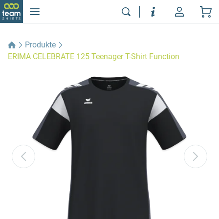
Produkte
ERIMA CELEBRATE 125 Teenager T-Shirt Function