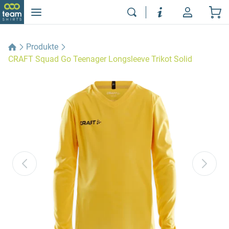
Produkte
CRAFT Squad Go Teenager Longsleeve Trikot Solid