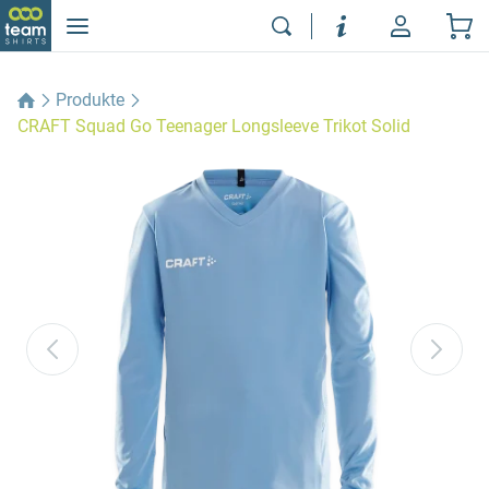
Produkte
CRAFT Squad Go Teenager Longsleeve Trikot Solid