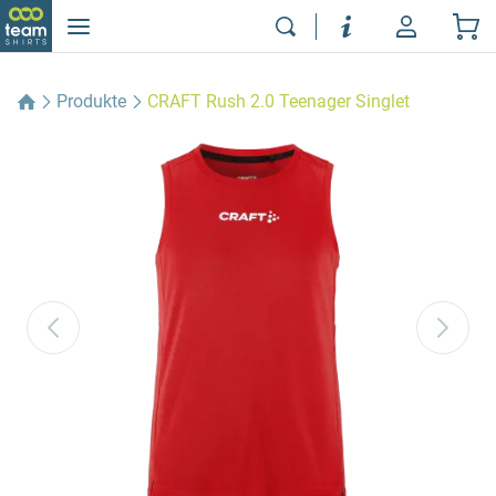
Produkte
CRAFT Rush 2.0 Teenager Singlet