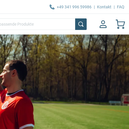
+49 341 996 59986
|
Kontakt
|
FAQ