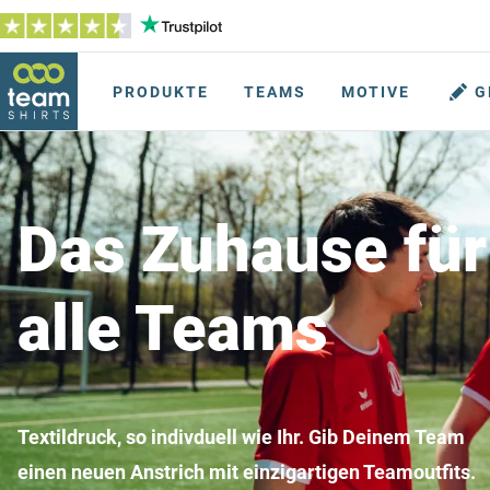
PRODUKTE
TEAMS
MOTIVE
G
Das Zuhause für
alle Teams
Textildruck, so indivduell wie Ihr. Gib Deinem Team
einen neuen Anstrich mit einzigartigen Teamoutfits.