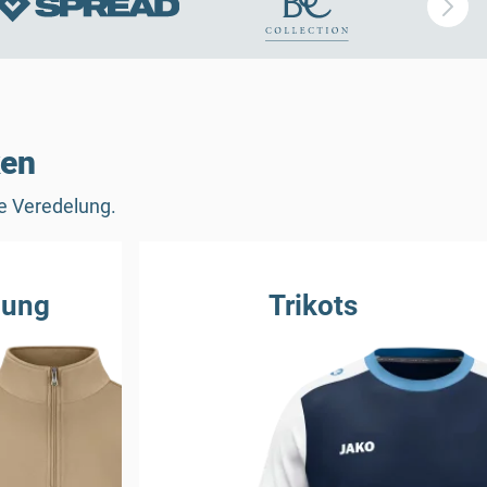
ken
ie Veredelung.
dung
Trikots