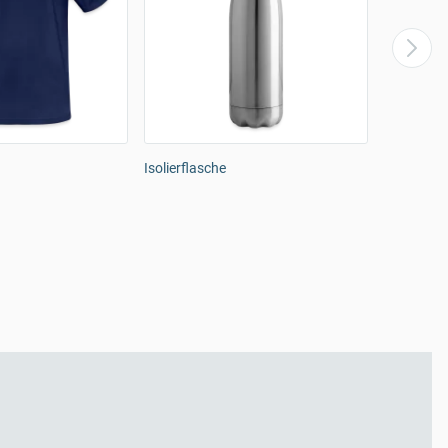
Isolierflasche
Kinder Pre