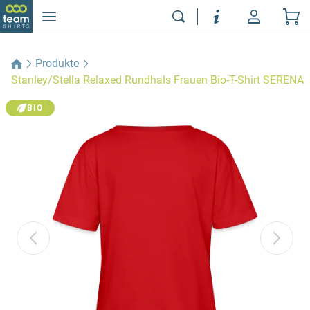
Produkte
Stanley/Stella Relaxed Rundhals Frauen Bio-T-Shirt SERENA
BIO