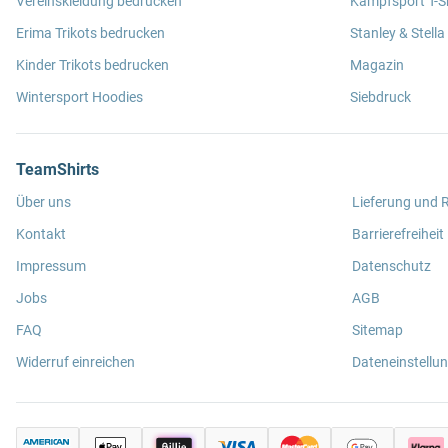
Vereinskleidung bedrucken
Kampfsport T-Sh
Erima Trikots bedrucken
Stanley & Stella
Kinder Trikots bedrucken
Magazin
Wintersport Hoodies
Siebdruck
TeamShirts
Über uns
Lieferung und
Kontakt
Barrierefreiheit
Impressum
Datenschutz
Jobs
AGB
FAQ
Sitemap
Widerruf einreichen
Dateneinstellu