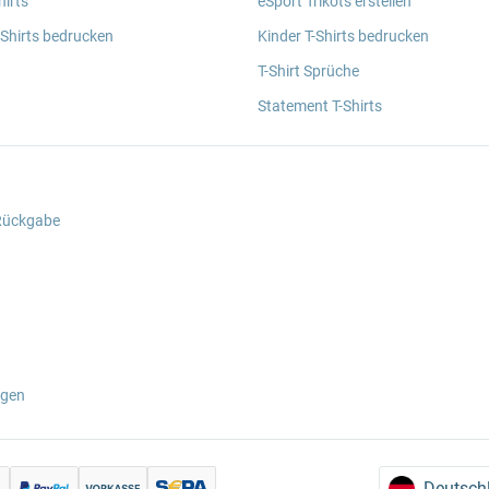
irts
eSport Trikots erstellen
 Shirts bedrucken
Kinder T-Shirts bedrucken
T-Shirt Sprüche
Statement T-Shirts
 Rückgabe
ngen
Deutsch