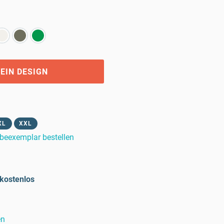
EIN DESIGN
XL
XXL
beexemplar bestellen
kostenlos
en