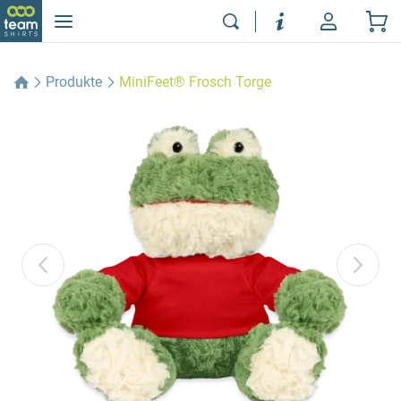
Produkte
MiniFeet® Frosch Torge