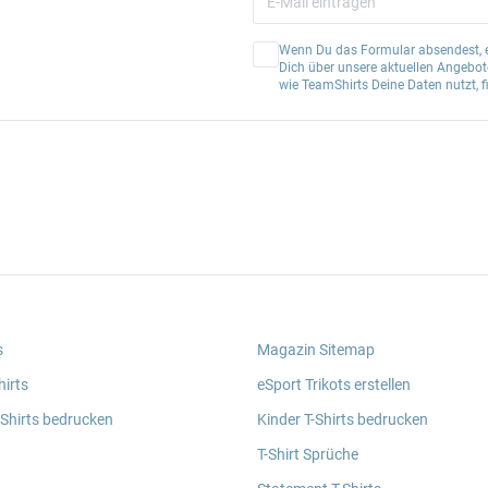
Wenn Du das Formular absendest, er
Dich über unsere aktuellen Angebote
wie TeamShirts Deine Daten nutzt, f
s
Magazin Sitemap
irts
eSport Trikots erstellen
 Shirts bedrucken
Kinder T-Shirts bedrucken
T-Shirt Sprüche