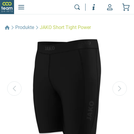
Produkte
JAKO Short Tight Power