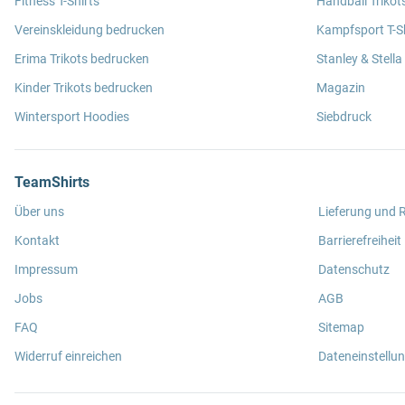
Fitness T-Shirts
Handball Trikot
Vereinskleidung bedrucken
Kampfsport T-Sh
Erima Trikots bedrucken
Stanley & Stella
Kinder Trikots bedrucken
Magazin
Wintersport Hoodies
Siebdruck
TeamShirts
Über uns
Lieferung und
Kontakt
Barrierefreiheit
Impressum
Datenschutz
Jobs
AGB
FAQ
Sitemap
Widerruf einreichen
Dateneinstellu