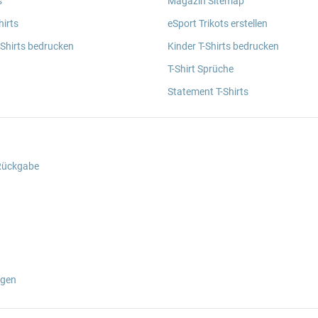
s
Magazin Sitemap
irts
eSport Trikots erstellen
 Shirts bedrucken
Kinder T-Shirts bedrucken
T-Shirt Sprüche
Statement T-Shirts
 Rückgabe
ngen