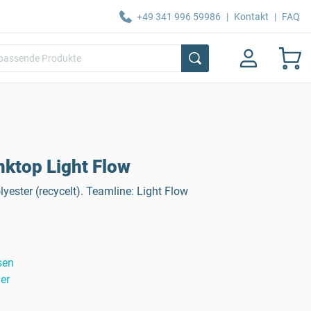
+49 341 996 59986
|
Kontakt
|
FAQ
ktop Light Flow
yester (recycelt). Teamline: Light Flow
sen
er