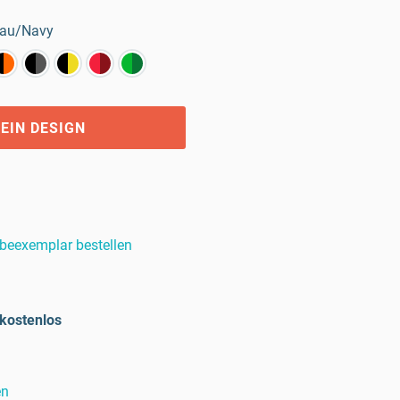
lau/Navy
EIN DESIGN
beexemplar bestellen
kostenlos
en