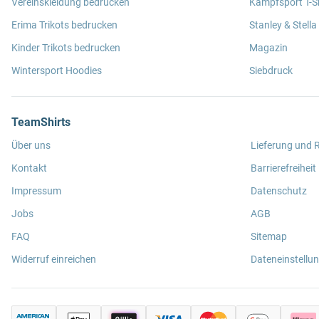
Vereinskleidung bedrucken
Kampfsport T-Sh
Erima Trikots bedrucken
Stanley & Stella
Kinder Trikots bedrucken
Magazin
Wintersport Hoodies
Siebdruck
TeamShirts
Über uns
Lieferung und
Kontakt
Barrierefreiheit
Impressum
Datenschutz
Jobs
AGB
FAQ
Sitemap
Widerruf einreichen
Dateneinstellu