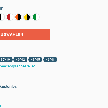
ün
AUSWÄHLEN
37/39
40/42
43/45
46/48
beexemplar bestellen
kostenlos
en