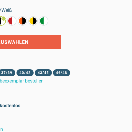
/Weiß
AUSWÄHLEN
37/39
40/42
43/45
46/48
beexemplar bestellen
kostenlos
en