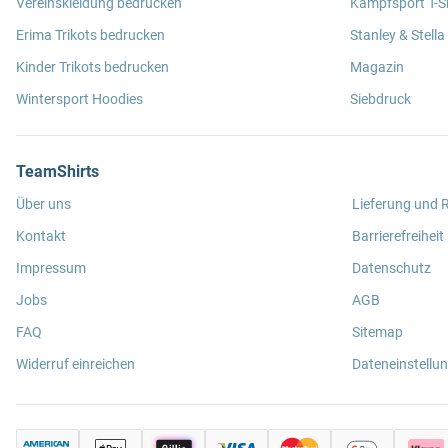
Vereinskleidung bedrucken
Kampfsport T-Sh
Erima Trikots bedrucken
Stanley & Stella
Kinder Trikots bedrucken
Magazin
Wintersport Hoodies
Siebdruck
TeamShirts
Über uns
Lieferung und
Kontakt
Barrierefreiheit
Impressum
Datenschutz
Jobs
AGB
FAQ
Sitemap
Widerruf einreichen
Dateneinstellu