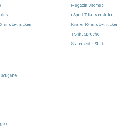
s
Magazin Sitemap
irts
eSport Trikots erstellen
 Shirts bedrucken
Kinder T-Shirts bedrucken
T-Shirt Sprüche
Statement T-Shirts
 Rückgabe
ngen