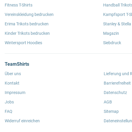
Fitness T-Shirts
Handball Trikot
Vereinskleidung bedrucken
Kampfsport T-Sh
Erima Trikots bedrucken
Stanley & Stella
Kinder Trikots bedrucken
Magazin
Wintersport Hoodies
Siebdruck
TeamShirts
Über uns
Lieferung und
Kontakt
Barrierefreiheit
Impressum
Datenschutz
Jobs
AGB
FAQ
Sitemap
Widerruf einreichen
Dateneinstellu