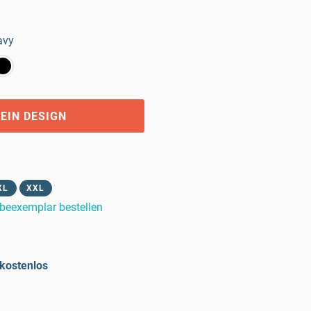
avy
EIN DESIGN
XL
XXL
beexemplar bestellen
kostenlos