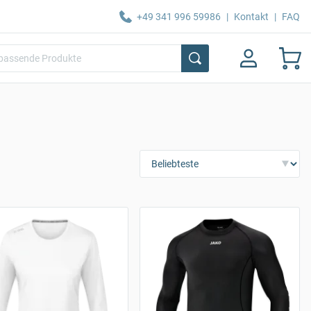
+49 341 996 59986
|
Kontakt
|
FAQ