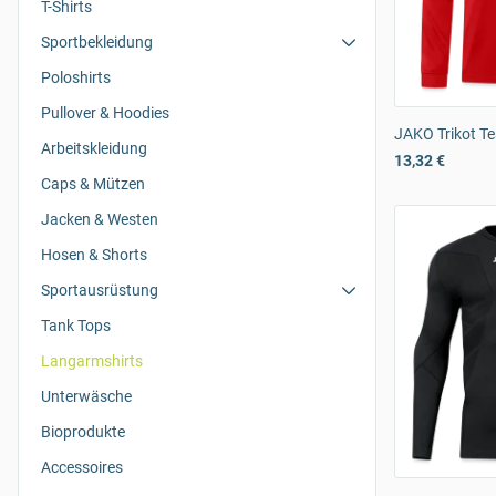
T-Shirts
Sportbekleidung
Poloshirts
Pullover & Hoodies
JAKO Trikot 
Arbeitskleidung
13,32 €
Caps & Mützen
Jacken & Westen
Hosen & Shorts
Sportausrüstung
Tank Tops
Langarmshirts
Unterwäsche
Bioprodukte
Accessoires