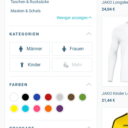
Taschen & Rucksäcke
JAKO Longslee
24,04 €
Masken & Schals
Weniger anzeigen
KATEGORIEN
Männer
Frauen
Kinder
Mehr
FARBEN
JAKO Kinder L
21,44 €