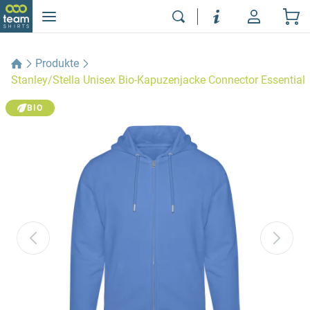
Produkte
Stanley/Stella Unisex Bio-Kapuzenjacke Connector Essential
BIO