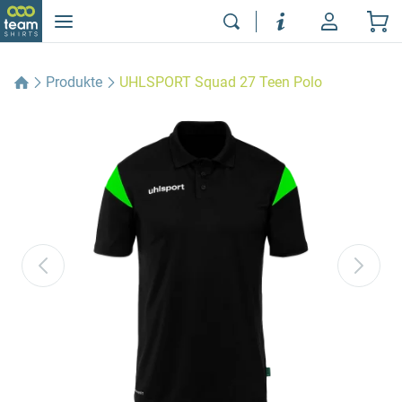
Produkte
UHLSPORT Squad 27 Teen Polo