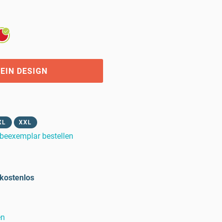
EIN DESIGN
XL
XXL
beexemplar bestellen
kostenlos
en